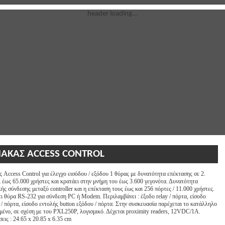
header loading...
ΝΑΚΑΣ ACCESS CONTROL
 Access Control για έλεγχο εισόδου / εξόδου 1 θύρας με δυνατότητα επέκτασης σε 2.
 έως 65.000 χρήστες και κρατάει στην μνήμη του έως 3.600 γεγονότα. Δυνατότητα
ής σύνδεσης μεταξύ controller και η επέκταση τους έως και 256 πόρτες / 11.000 χρήστες.
ι θύρα RS-232 για σύνδεση PC ή Modem. Περιλαμβάνει : έξοδο relay / πόρτα, είσοδο
/ πόρτα, είσοδο εντολής button εξόδου / πόρτα. Στην συσκευασία παρέχεται το κατάλληλο
μένο, σε σχέση με του PXL250P, λογισμικό. Δέχεται proximity readers, 12VDC/1A.
εις : 24.65 x 20.85 x
6.35 cm