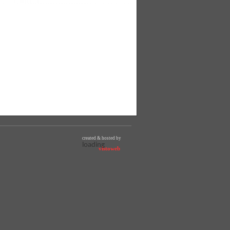
created & hosted by
loading
vistoweb