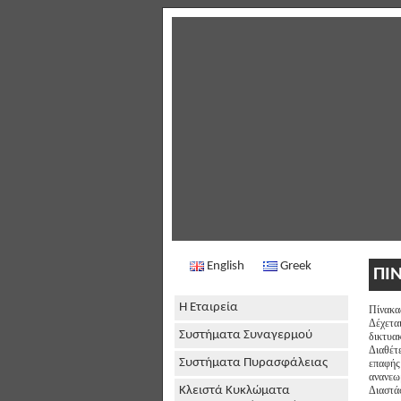
English
Greek
ΠΙ
Η Εταιρεία
Πίνακας
Δέχεται
Συστήματα Συναγερμού
δικτυακ
Διαθέτε
Συστήματα Πυρασφάλειας
επαφής 
ανανεω
Κλειστά Κυκλώματα
Διαστάσ