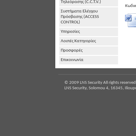
Τηλεόρασης (C.C.T.V.)
Κωδικ
Συστήματα Ελέγχου
Πρόσβασης (ACCESS
CONTROL)
Υπηρεσίες
Λοιπές Κατηγορίες
Προσφορές
Επικοινωνία
© 2009 LNS Security All rights reserved
LNS Security, Solomou 4, 16345, Ilioup