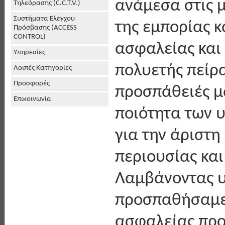
ανάμεσα στις 
Τηλεόρασης (C.C.T.V.)
Συστήματα Ελέγχου
της εμπορίας 
Πρόσβασης (ACCESS
CONTROL)
ασφαλείας και
Υπηρεσίες
πολυετής πείρα
Λοιπές Κατηγορίες
Προσφορές
προσπάθειές μ
Επικοινωνία
ποιότητα των 
για την άριστη
περιουσίας κα
Λαμβάνοντας υ
προσπαθήσαμε
ασφαλείας προ