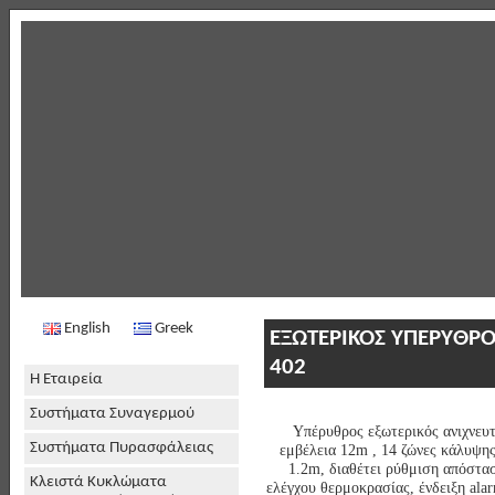
English
Greek
ΕΞΩΤΕΡΙΚΟΣ ΥΠΕΡYΘΡΟ
402
Η Εταιρεία
Συστήματα Συναγερμού
Υπέρυθρος εξωτερικός ανιχνευτ
Συστήματα Πυρασφάλειας
εμβέλεια 12m , 14 ζώνες κάλυψης 
1.2m, διαθέτει ρύθμιση απόστα
Κλειστά Κυκλώματα
ελέγχου θερμοκρασίας, ένδειξη alar